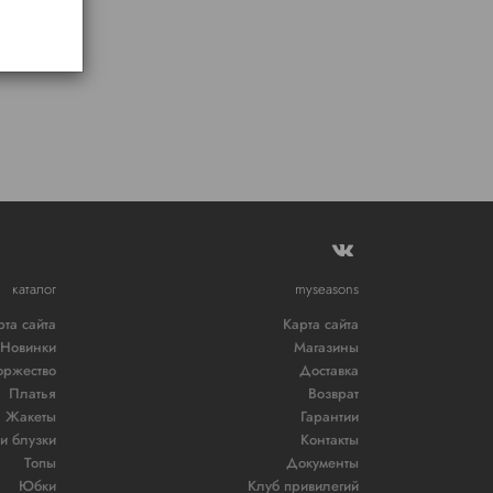
каталог
myseasons
рта сайта
Карта сайта
Новинки
Магазины
оржество
Доставка
Платья
Возврат
Жакеты
Гарантии
и блузки
Контакты
Топы
Документы
Юбки
Клуб привилегий