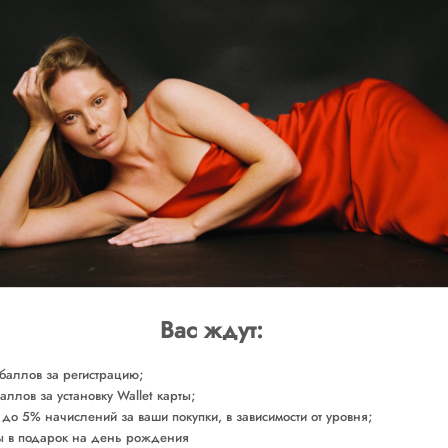
SOLD O
Примите во внимание, что клие
доставки возвращаемых товаро
из категории Sam
ОБМЕРЫ
СОСТАВ
УХОД ЗА ТОВАРОМ
Сделано в России
Арт. JCRPI0180
Вас ждут:
баллов за регистрацию;
аллов за установку Wallet карты;
 до 5% начислений за ваши покупки, в зависимости от уровня;
 в подарок на день рождения