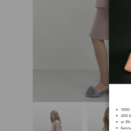
1000 
500 б
от 3%
баллы