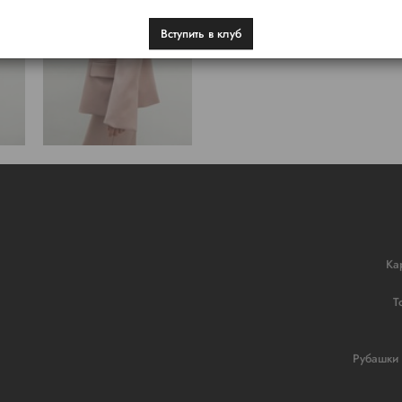
Вступить в клуб
Ка
Т
Рубашки 