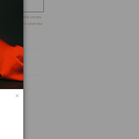
UT
нт берет на себя оплату
в надлежащего качества
ple sale.
×