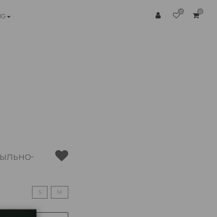
0
0
NG
пыльно-
S
M