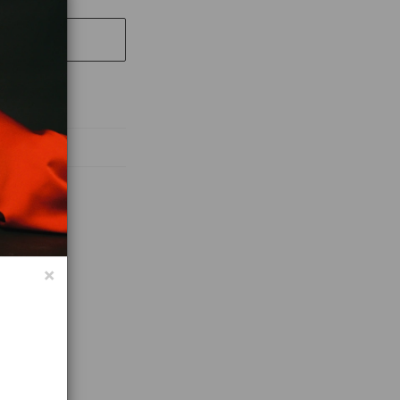
UT
абочих дней
×