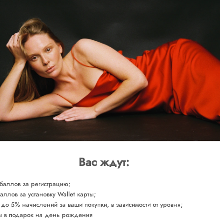
SOLD O
Доставка от 2-х р
СОСТАВ
УХОД ЗА ТОВАРОМ
Сделано в России
Арт. JCRPI0150
Вас ждут:
баллов за регистрацию;
аллов за установку Wallet карты;
 до 5% начислений за ваши покупки, в зависимости от уровня;
 в подарок на день рождения