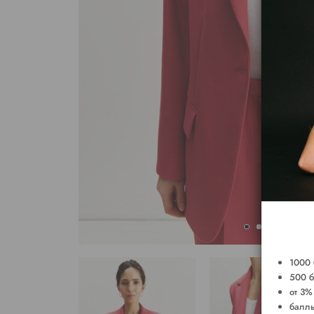
1000 
500 б
от 3%
баллы