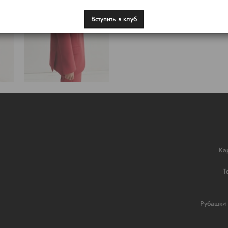
Вступить в клуб
Ка
Т
Рубашки 