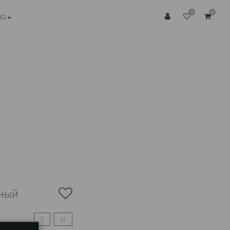
0
0
NG
дный
S
M