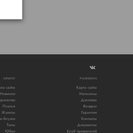
каталог
myseasons
рта сайта
Карта сайта
Новинки
Магазины
оржество
Доставка
Платья
Возврат
Жакеты
Гарантии
и блузки
Контакты
Топы
Документы
Юбки
Клуб привилегий