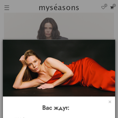
☰
92
0
×
Вас ждут: