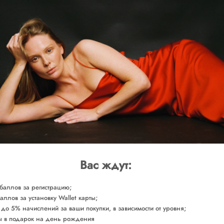
ДРУГИЕ ЦВЕТА
SOLD O
Доставка от 2-х р
СОСТАВ
Сделано в России
Арт. KNRLG0040
Вас ждут:
баллов за регистрацию;
аллов за установку Wallet карты;
 до 5% начислений за ваши покупки, в зависимости от уровня;
 в подарок на день рождения