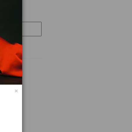
UT
абочих дней
×