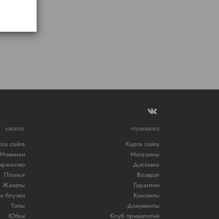
каталог
myseasons
рта сайта
Карта сайта
Новинки
Магазины
оржество
Доставка
Платья
Возврат
Жакеты
Гарантии
и блузки
Контакты
Топы
Документы
Юбки
Клуб привилегий