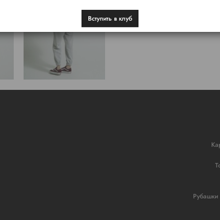
Вступить в клуб
Ка
Т
Рубашки 