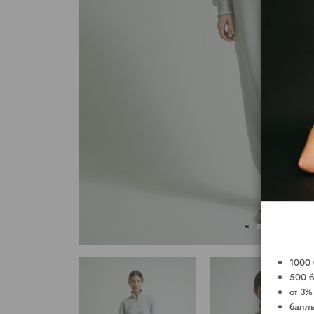
1000 
500 б
от 3%
баллы