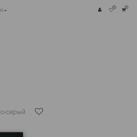
0
0
NG
ло-серый