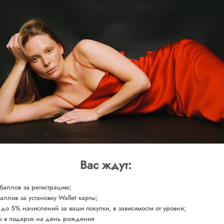
SOLD O
Доставка от 2-х р
ОБМЕРЫ
СОСТАВ
Сделано в России
Арт. KNRYE0110
Вас ждут:
баллов за регистрацию;
аллов за установку Wallet карты;
 до 5% начислений за ваши покупки, в зависимости от уровня;
 в подарок на день рождения