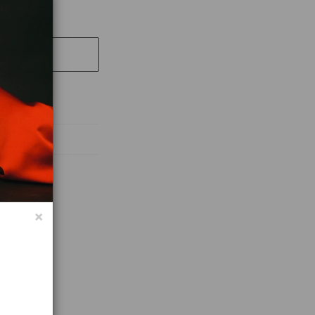
UT
абочих дней
×