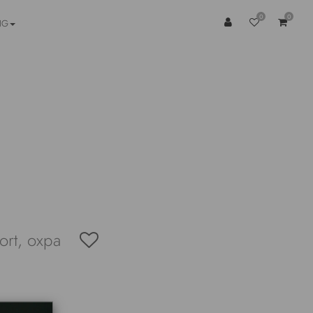
0
0
NG
rt, охра