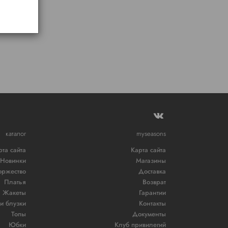
каталог
myseasons
рта сайта
Карта сайта
Новинки
Магазины
оржество
Доставка
Платья
Возврат
Жакеты
Гарантии
и блузки
Контакты
Топы
Документы
Юбки
Клуб привилегий