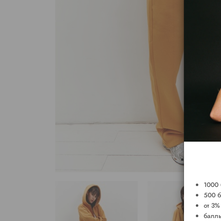
1000 
500 б
от 3%
баллы