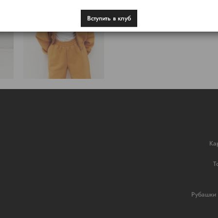
Вступить в клуб
Ка
Т
Рубашки 