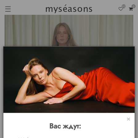
☰
92
0
×
Вас ждут: