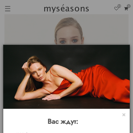
☰
92
0
×
Вас ждут: