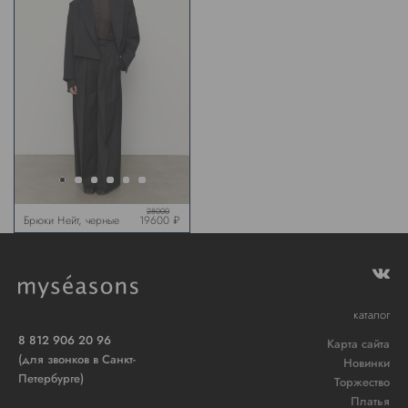
28000
Брюки Нейт, черные
19600 ₽
каталог
8 812 906 20 96
Карта сайта
(для звонков в Санкт-
Новинки
Петербурге)
Торжество
Платья