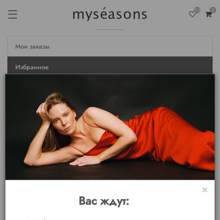
☰
92
0
Мои заказы
Избранное
Недавно просмотренные
Настройки
Личные данные
Мои бонусы
Выход
×
Вас ждут: