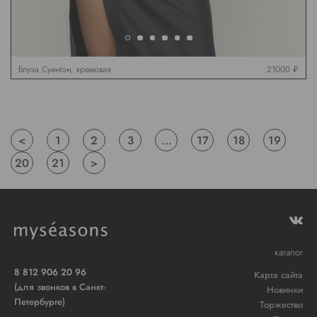
Блуза Суинтон, кремовая
21000 ₽
<
1
2
3
...
17
18
19
20
21
>
каталог
8 812 906 20 96
Карта сайта
(для звонков в Санкт-
Новинки
Петербурге)
Торжество