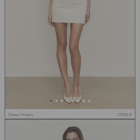
Платье Пэлтроу,
37000 ₽
молочное