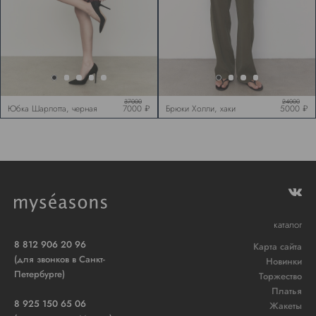
37000
24000
Юбка Шарлотта, черная
7000 ₽
Брюки Холли, хаки
5000 ₽
с красным
каталог
8 812 906 20 96
Карта сайта
(для звонков в Санкт-
Новинки
Петербурге)
Торжество
Платья
8 925 150 65 06
Жакеты