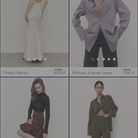
19900
19900
Платье Летиция,
5000 ₽
Рубашка Джулия, серая
7000 ₽
молочное