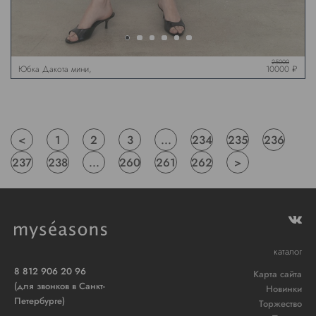
25000
Юбка Дакота мини,
10000 ₽
черная
<
1
2
3
...
234
235
236
237
238
...
260
261
262
>
каталог
8 812 906 20 96
Карта сайта
(для звонков в Санкт-
Новинки
Петербурге)
Торжество