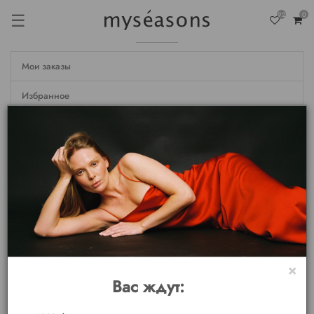
☰
92
0
Мои заказы
Избранное
Недавно просмотренные
Настройки
Личные данные
Мои бонусы
Выход
×
Вас ждут: