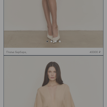
Платье Барбара,
40000 ₽
кремовое