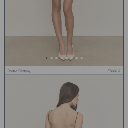
Платье Пэлтроу,
37000 ₽
молочное