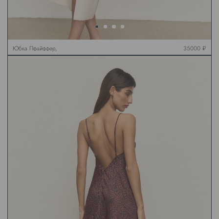
Юбка Пфайффер,
35000 ₽
жемчужная