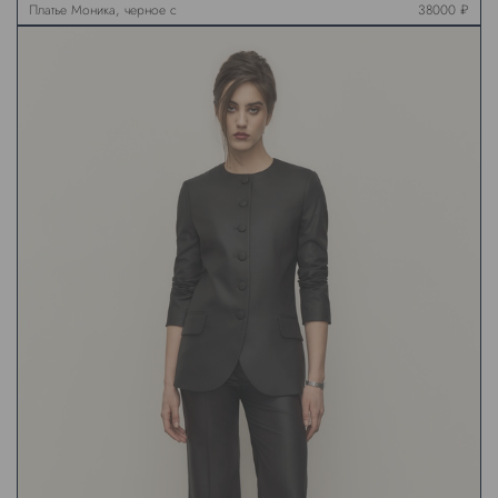
Платье Моника, черное с
38000 ₽
красным