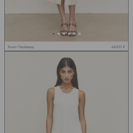
Жакет Пфайффер,
44000 ₽
жемчужный