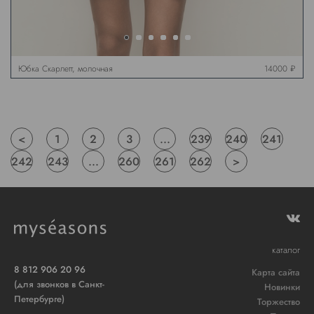
Юбка Скарлетт, молочная
14000 ₽
<
1
2
3
...
239
240
241
242
243
...
260
261
262
>
каталог
8 812 906 20 96
Карта сайта
(для звонков в Санкт-
Новинки
Петербурге)
Торжество