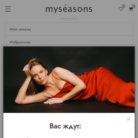
☰
92
0
Мои заказы
Избранное
Недавно просмотренные
Настройки
Личные данные
Мои бонусы
Выход
×
Вас ждут: