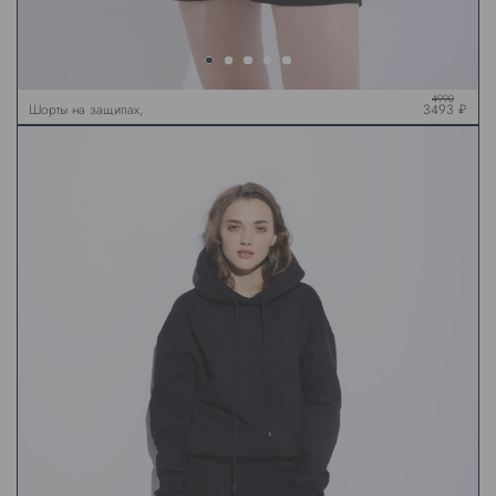
4990
Шорты на защипах,
3493 ₽
черные