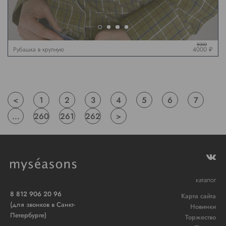
8000
Рубашка в крупную
4000 ₽
клетку, хаки
<
1
2
3
4
5
6
7
...
260
261
262
>
каталог
8 812 906 20 96
Карта сайта
(для звонков в Санкт-
Новинки
Петербурге)
Торжество