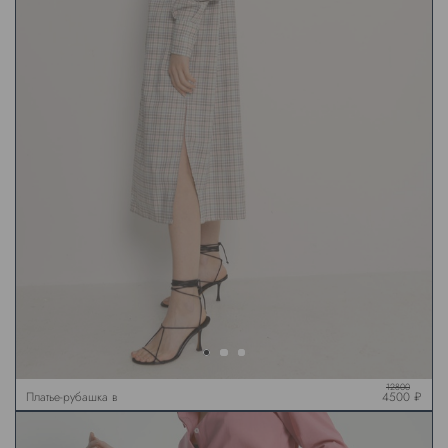
12800
Платье-рубашка в
4500 ₽
розовую клетку