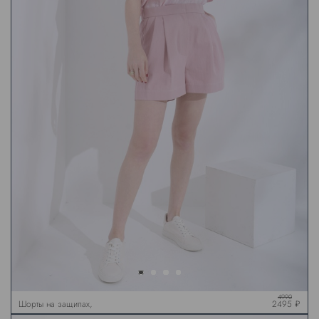
4990
Шорты на защипах,
2495 ₽
розовые