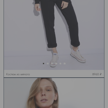
Костюм из мягкого
8960 ₽
футера, черный