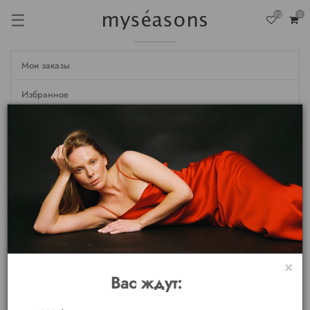
☰
92
0
Мои заказы
Избранное
Недавно просмотренные
Настройки
Личные данные
Мои бонусы
Выход
×
Вас ждут: