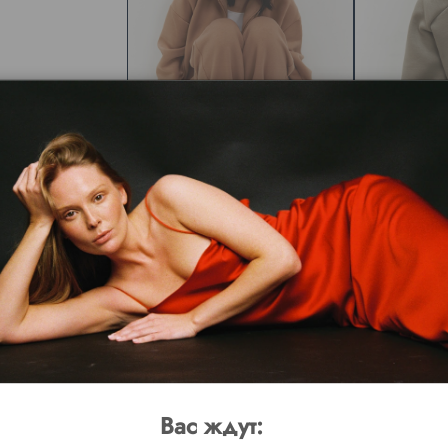
Костюм Mason, карамель
Костюм Hide, о
17900
7900 ₽
Вас ждут: