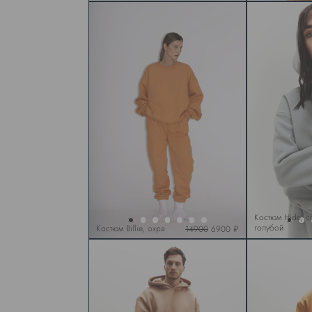
Костюм Hide, с
голубой
Костюм Billie, охра
14900
6900 ₽