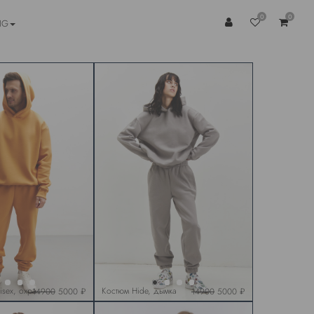
0
0
NG
isex, охра
Костюм Hide, дымка
14900
5000 ₽
14900
5000 ₽