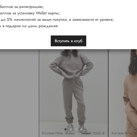
баллов за регистрацию;
аллов за установку Wallet карты;
 до 5% начислений за ваши покупки, в зависимости от уровня;
 в подарок на день рождения
Костюм Hide, охра
Костюм Hide, к
14900
5000 ₽
Вступить в клуб
Костюм Hide, дымка
Костюм Billie, 
14900
5000 ₽