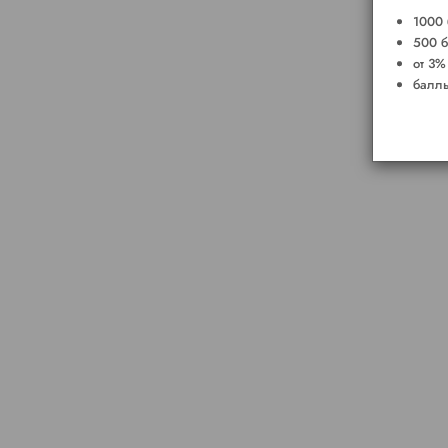
1000 
500 б
от 3%
баллы