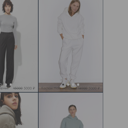
черные
Костюм Hide, молочный
15000
5000 ₽
14900
5000 ₽