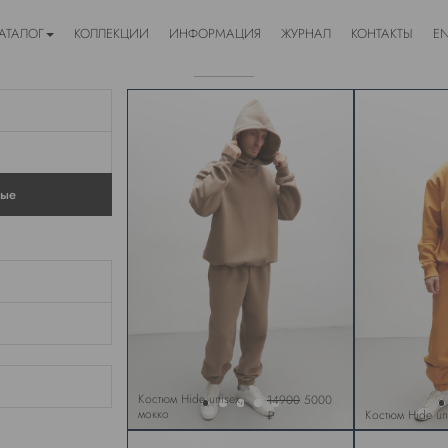
АТАЛОГ
КОЛЛЕКЦИИ
ИНФОРМАЦИЯ
ЖУРНАЛ
КОНТАКТЫ
E
ные
Костюм Hide unisex,
14900
5000
мокко
Костюм Hide un
₽