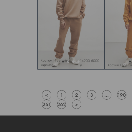
Костюм Hide unisex,
14900
5000
карамель
Костюм Hide un
₽
<
1
2
3
...
190
261
262
>