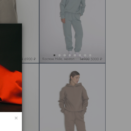
ливковый
Костюм Hide, ментол
14900
6900 ₽
14900
5000 ₽
×