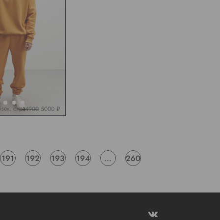
isex, охра
14900
5000 ₽
191
192
193
194
...
260