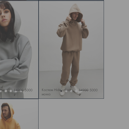
еро-
Костюм Hide unisex,
14900
5000
14900
5000
мокко
₽
₽