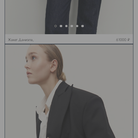
Жакет Даниэла,
61000 ₽
коричневый