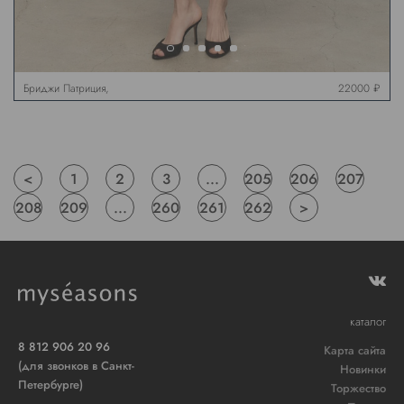
Бриджи Патриция,
22000 ₽
черные
<
1
2
3
...
205
206
207
208
209
...
260
261
262
>
каталог
8 812 906 20 96
Карта сайта
(для звонков в Санкт-
Новинки
Петербурге)
Торжество