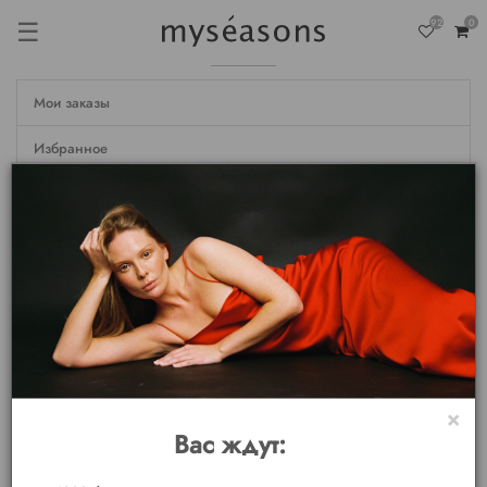
☰
92
0
Мои заказы
Избранное
Недавно просмотренные
Настройки
Личные данные
Мои бонусы
Выход
×
Вас ждут: