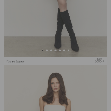
18000
Платье Брижит
5000 ₽
трикотажное, молочное