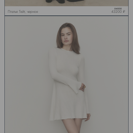
54000
Платье Тейт, черное
43200 ₽