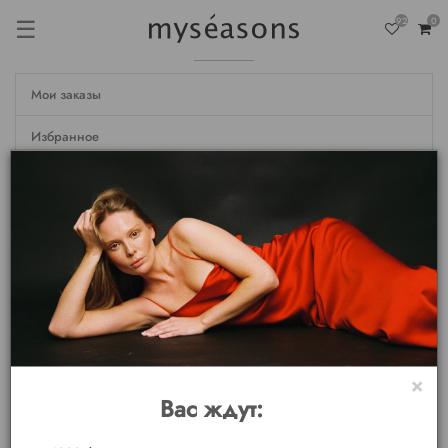
☰
92
0
Мои заказы
Избранное
Недавно просмотренные
Настройки
Личные данные
Мои бонусы
Выход
×
Вас ждут: