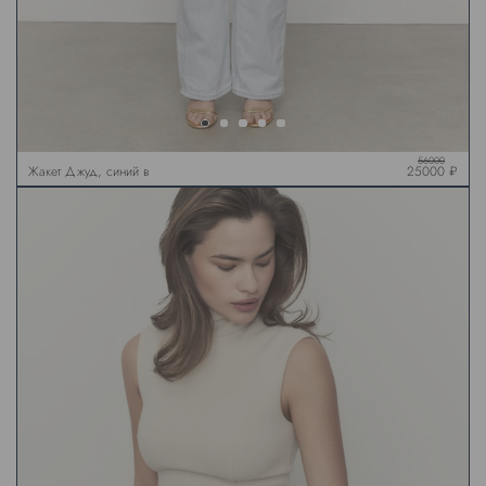
56000
Жакет Джуд, синий в
25000 ₽
клетку