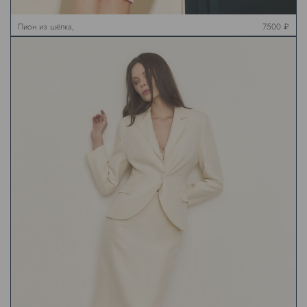
Пион из шёлка,
7500 ₽
молочный