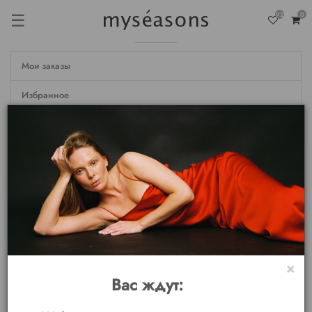
☰
92
0
Мои заказы
Избранное
Недавно просмотренные
Настройки
Личные данные
Мои бонусы
Выход
×
Вас ждут: