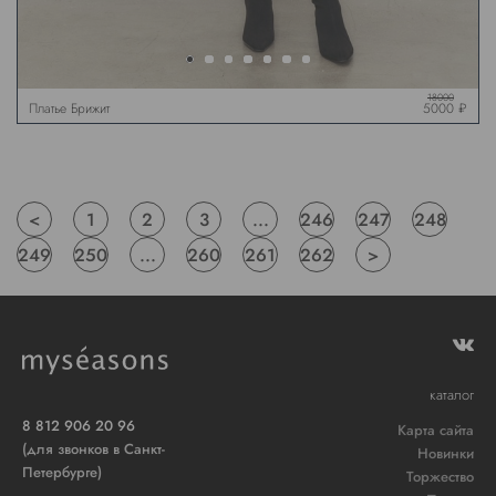
18000
Платье Брижит
5000 ₽
трикотажное, молочное
<
1
2
3
...
246
247
248
249
250
...
260
261
262
>
каталог
8 812 906 20 96
Карта сайта
(для звонков в Санкт-
Новинки
Петербурге)
Торжество