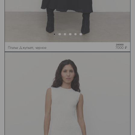
25000
Платье Джульетт, черное
7000 ₽